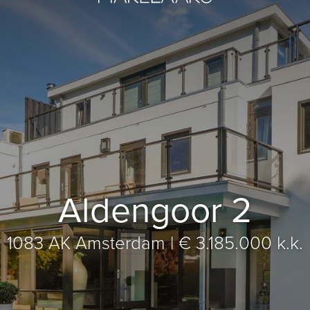
Aldengoor 2
1083 AK Amsterdam
|
€ 3.185.000 k.k.