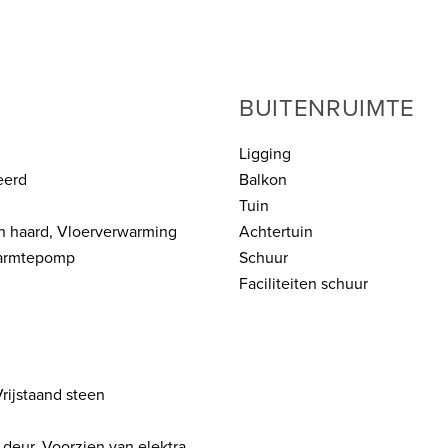
BUITENRUIMTE
Ligging
eerd
Balkon
Tuin
en haard, Vloerverwarming
Achtertuin
Warmtepomp
Schuur
Faciliteiten schuur
Vrijstaand steen
 deur, Voorzien van elektra,