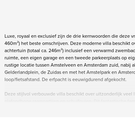
Luxe, royaal en exclusief zijn de drie kernwoorden die deze vr
460m²) het beste omschrijven. Deze moderne villa beschikt ove
achtertuin (totaal ca. 246m²) inclusief een verwarmd zwemba
ruimte, een eigen garage en een tweede parkeerplaats op eig
rustige locatie tussen Amstelveen en Amsterdam zuid, nabij a
Gelderlandplein, de Zuidas en met het Amstelpark en Amste
loop/fietsafstand. De erfpacht is eeuwigdurend afgekocht.
Deze stijlvol verbouwde villa beschikt over uitzonderlijk veel l
plafondhoge raampartijen en schuifpuien. Dit fantastische fami
living met luxe open keuken en aansluitende royale tuin, een
slaapverdiepingen. Voorts biedt de villa maar liefst 7 (slaap)
eigen badkamer, 2 diepe en woning brede terrassen en een 4
verdieping.