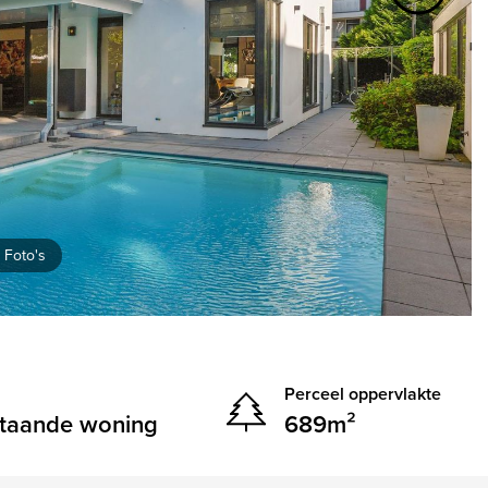
volgend
Vergroten
 Foto's
Perceel oppervlakte
staande woning
689m²