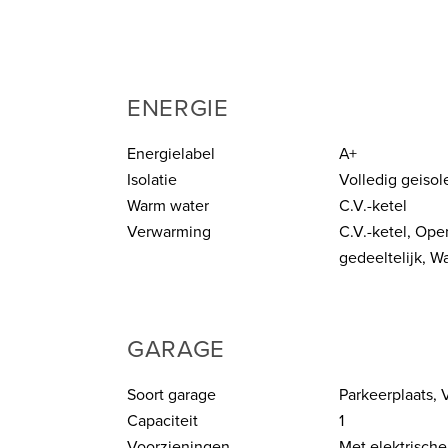
ENERGIE
Energielabel
A+
Isolatie
Volledig geisol
Warm water
C.V.-ketel
Verwarming
C.V.-ketel, Op
gedeeltelijk, 
GARAGE
Soort garage
Parkeerplaats, 
Capaciteit
1
Voorzieningen
Met elektrische