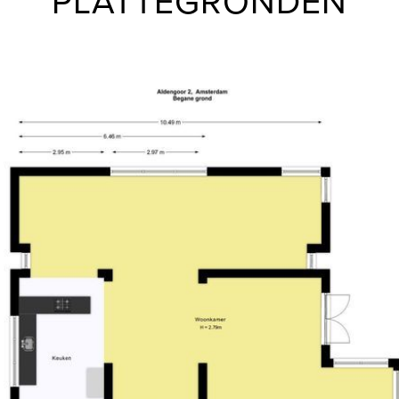
PLATTEGRONDEN
chtige eikenhouten vloer
Deze prachtige, royale en luxe
ialen alsmede diverse
sign LED verlichting en
LIGGING & BEREIKBAARHEID
erschillende niveaus is er
De villa is rustig gelegen i
ee meerdere mogelijkheden.
Alle denkbare faciliteiten be
mogelijkheden voor werken aan
aangeschreven scholen en ki
 als aparte woonunit of aan
Gelderlandplein (Amsterdam) 
Amsterdam en Amstelveen e.v. 
Amstelpark en het Amsterdams
joggen, fietsen of gebruik m
naar de voortuin voorzien van
voetbal, manege etc.). Voor d
supermarkten en kleinschalige
van het openbaar vervoer naa
De Zuidas is te voet bereikba
toilet en c.v. ruimte,
liefst 160m². Deze woonlaag
BIJZONDERHEDEN
ien en is onderverdeeld in een
-Royale en goed onderhouden
De luxe geoutilleerde
-Dubbele oprit en garage op e