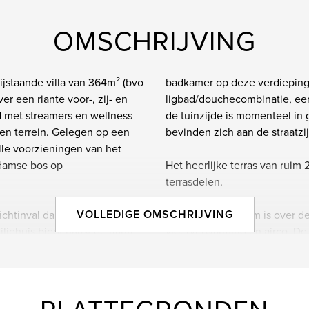
OMSCHRIJVING
ijstaande villa van 364m² (bvo
badkamer op deze verdieping i
r een riante voor-, zij- en
ligbad/douchecombinatie, ee
d met streamers en wellness
de tuinzijde is momenteel in 
en terrein. Gelegen op een
bevinden zich aan de straatzi
lle voorzieningen van het
rdamse bos op
Het heerlijke terras van ruim
terrasdelen.
VOLLEDIGE OMSCHRIJVING
ichtinval dankzij de
De master bedroom is over de
liehuis biedt naast de riante
vloerverwarming en airco. De 
 zee aan ruimte op de
het zonnige en privé gelegen
kamers waarvan 3 met een
biedt daarbij nog een bijzon
e badkamer op de eerste
handdouche, een houten wasta
beschikt deze verdieping over