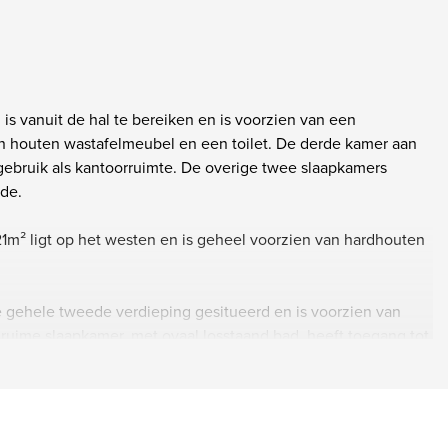
s vanuit de hal te bereiken en is voorzien van een
n houten wastafelmeubel en een toilet. De derde kamer aan
gebruik als kantoorruimte. De overige twee slaapkamers
jde.
 21m² ligt op het westen en is geheel voorzien van hardhouten
 gehele tweede verdieping gesitueerd en is voorzien van
ruime slaapkamer, met ovaal losstaand bad, heeft toegang tot
 terras van ruim 36m². De licht uitgevoerde en-suite badkamer
der brede inloopdouche met tweemaal een regen-
felmeubel met dubbele wastafel en een toilet. Tenslotte
 een grote walk-in closet.