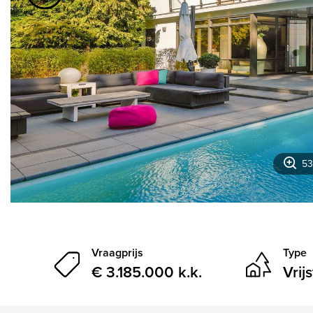
vorige
53
Vraagprijs
Type
€ 3.185.000 k.k.
Vrij