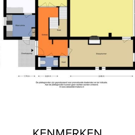
n combinatie met een zwart
-Erfpacht eeuwigdurend afge
 in 3 zijdes; een
-Grote zonnige tuin met zwe
-corner. Voorts is de keuken
-Ruime terrassen op de verdi
en bijkeuken biedt goede
-Goed beveiligd met alarm e
uitingen. De bijkeuken is
-Mogelijkheid voor het kopen 
tkamer aan de keukenzijde.
-Oplevering in overleg, kan sn
t een brede schuifpui naar de
DISCLAIMER
t tal van opties: zwemmen,
Deze informatie is door ons 
erdere terrassen aangelegd.
echter geen enkele aansprakel
asgedeelte, een orangerie,
anderszins, dan wel de gevol
 biedt een fijne sauna, een
indicatief. Koper heeft zijn 
t zwembad te vinden. De
belang zijn. Met betrekking t
n van draaibare lamellen en
adviseren u een deskundige (
aankoopproces. Indien u spec
tijdig kenbaar te maken aan 
traatzijde, tevens
(laten) doen. Indien u geen d
 de glazen wand aan de
de wet deskundig genoeg om a
KENMERKEN